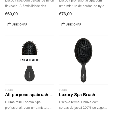
Escova spa com cerdas de nylon
Escova profissional Spa com
flexíveis. A flexibilidade das
uma mistura de cerdas de nylon
cerdas assegura um
e cerdas de jabalí. A estrutura
€
60,00
€
76,00
desembaraço sem dor, enquanto
única das cerdas do javali
as pontas macias massajam o
transporta os óleos naturais do
ADICIONAR
ADICIONAR
couro cabeludo para estimular a
cabelo desde o couro…
circulação sanguínea. Perfeito…
ESGOTADO
TOOLS
TOOLS
All purpose spabrush mini
Luxury Spa Brush
É uma Mini Escova Spa
Escova termal Deluxe com
profissional, com uma mistura de
cerdas de javali 100% selvagens