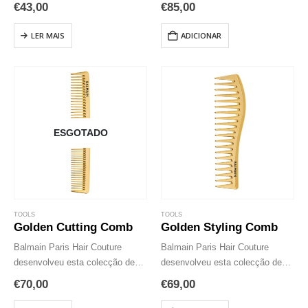
cerdas de nylon e de pêlos de
especialmente concebida para
€
43,00
€
85,00
javali. A estrutura única das
um finalizado de alto brilho. A
cerdas capilares do javali
estrutura única das cerdas
LER MAIS
ADICIONAR
transporta os óleos naturais…
capilares do javali transporta os
óleos naturais do…
ESGOTADO
TOOLS
TOOLS
Golden Cutting Comb
Golden Styling Comb
Balmain Paris Hair Couture
Balmain Paris Hair Couture
desenvolveu esta colecção de
desenvolveu esta colecção de
pente dourado de 14k que
pente dourado de 14k que
€
70,00
€
69,00
consiste em três pentes
consiste em três pentes
específicos para uso
específicos para uso