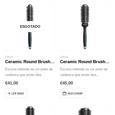
Este…
ESGOTADO
TOOLS
TOOLS
Ceramic Round Brush 25mm
Ceramic Round Brush 33mm
Escova redonda na cor preto de
Escova redonda na cor preto de
cerâmica que emite iões
cerâmica que emite iões
negativos para evitar o frizz.
negativos para evitar o frizz.
€
41,00
€
45,00
Escova Redonda profissional
Ceramic Round Brush 33 mm
com revestimento cerâmico.
escova redonda profissional com
LER MAIS
ADICIONAR
Emite iões negativos que ajudam
revestimento cerâmico emite
a selar as cutículas,…
iões negativos que…