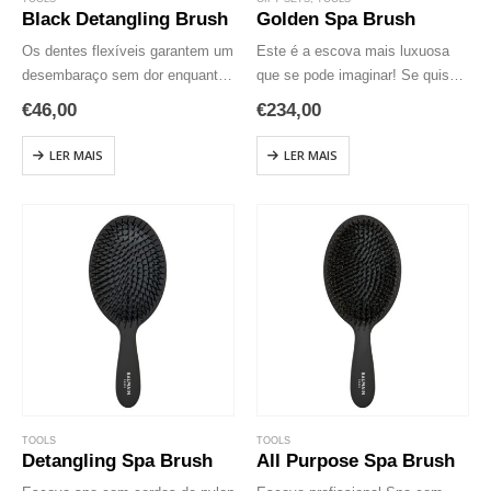
Black Detangling Brush
Golden Spa Brush
Os dentes flexíveis garantem um
Este é a escova mais luxuosa
desembaraço sem dor enquanto
que se pode imaginar! Se quiser
as pontas macias massajam o
cuidar bem do seu cabelo, este é
€
46,00
€
234,00
couro cabeludo e estimulam a
o acessório perfeito. Agora pode
circulação.
brilhar com esta escova dourada
LER MAIS
LER MAIS
e…
TOOLS
TOOLS
Detangling Spa Brush
All Purpose Spa Brush