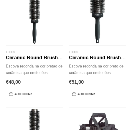
TOOLS
TOOLS
Ceramic Round Brush 43mm
Ceramic Round Brush 53mm
Escova redonda na cor pretao de
Escova redonda na cor preto de
cerâmica que emite iões
cerâmica que emite iões
negativos para evitar o frizz.
negativos para evitar o frizz.
€
48,00
€
51,00
Ceramic Round Brush 43 mm
Emite iões negativos que ajudam
escova redonda profissional com
a selar as cutículas, retém
ADICIONAR
ADICIONAR
revestimento cerâmico emite
humidade no cabelo para
iões negativos que…
intensificar…