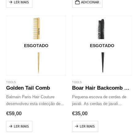
LER MAIS
ADICIONAR
profissional. Um tributo muito
profissional. Um tributo muito
especial aos artesãos do cabelo.
especial aos artesãos do cabelo.
Este…
Este…
ESGOTADO
ESGOTADO
TOOLS
TOOLS
Golden Tail Comb
Boar Hair Backcomb Brush
Balmain Paris Hair Couture
Pequena escova de cerdas de
desenvolveu esta colecção de
javali. As cerdas de javali
pente dourado de 14k que
fornecem nutrição estimulan y
€
59,00
€
35,00
consiste em três pentes
masagean o couro cabeludo e
específicos para uso
extienden suavemente os óleos
LER MAIS
LER MAIS
profissional. Um tributo muito
naturais do cabelo. Fornece
especial aos artesãos do cabelo.
volume instantâneo e…