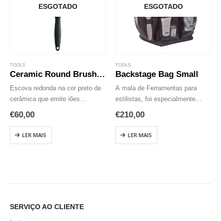
ESGOTADO
ESGOTADO
TOOLS
TOOLS
Ceramic Round Brush XL 43mm
Backstage Bag Small
Escova redonda na cor preto de
A mala de Ferramentas para
cerâmica que emite iões
estilistas, foi especialmente
negativos para evitar o frizz.
criada para transportar todos os
€
60,00
€
210,00
Emite iões negativos que ajudam
produtos essenciais para uma
a selar as cutículas, retém
sessão de foto. Este saco de
LER MAIS
LER MAIS
humidade no cabelo para
tamanho pequeno inclui 2 bolsos
intensificar…
com protecção…
SERVIÇO AO CLIENTE