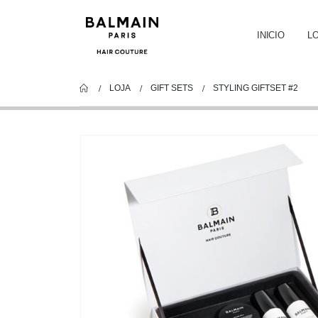
INICIO
L
LOJA
GIFT SETS
STYLING GIFTSET #2