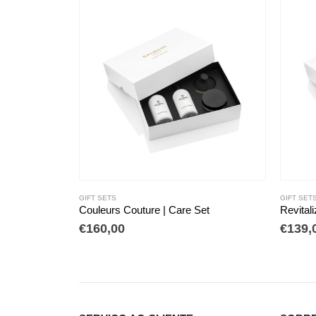
GIFT SETS
ture | Care Set
Revitalizing Care Set
€
139,00