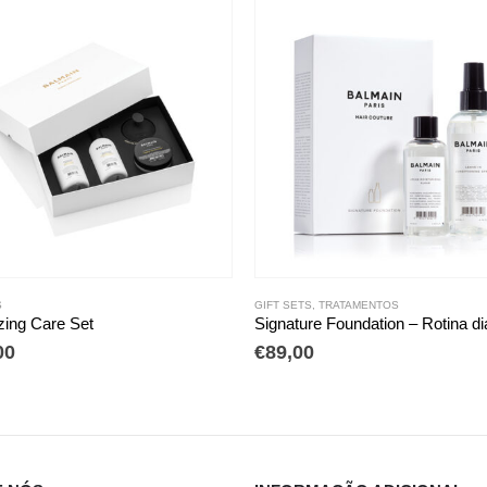
GIFT SETS
,
TRATAMENTOS
GIFT SETS
Signature Foundation – Rotina diária para pentear o seu cabelo
Volume Care Set
€
89,00
€
130,00