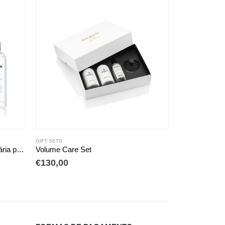
ESGOTADO
EDIÇÕES LIMITADAS
,
GIFT SETS
Limited edition Cellulose Acetate Set Marble
€
111,00