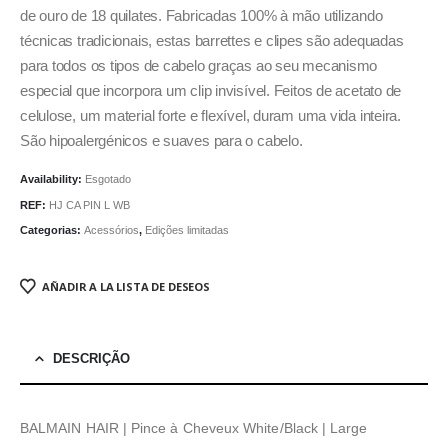
de ouro de 18 quilates. Fabricadas 100% à mão utilizando
técnicas tradicionais, estas barrettes e clipes são adequadas
para todos os tipos de cabelo graças ao seu mecanismo
especial que incorpora um clip invisível. Feitos de acetato de
celulose, um material forte e flexível, duram uma vida inteira.
São hipoalergénicos e suaves para o cabelo.
Availability:
Esgotado
REF:
HJ CA PIN L WB
Categorias:
Acessórios
,
Edições limitadas
AÑADIR A LA LISTA DE DESEOS
DESCRIÇÃO
BALMAIN HAIR | Pince à Cheveux White/Black | Large